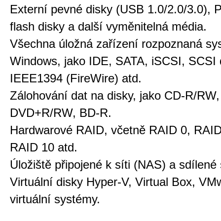
Externí pevné disky (USB 1.0/2.0/3.0), P
flash disky a další vyměnitelná média.
Všechna úložná zařízení rozpoznaná s
Windows, jako IDE, SATA, iSCSI, SCSI d
IEEE1394 (FireWire) atd.
Zálohování dat na disky, jako CD-R/R
DVD+R/RW, BD-R.
Hardwarové RAID, včetně RAID 0, RAID
RAID 10 atd.
Úložiště připojené k síti (NAS) a sdílené 
Virtuální disky Hyper-V, Virtual Box, VM
virtuální systémy.