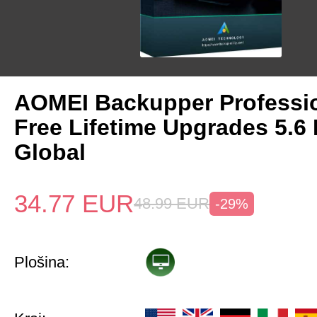
AOMEI Backupper Professio
Free Lifetime Upgrades 5.6
Global
34.77
EUR
48.99
EUR
-29%
Plošina: