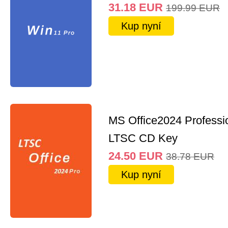
31.18
EUR
199.99
EUR
Kup nyní
MS Office2024 Professi
LTSC CD Key
24.50
EUR
38.78
EUR
Kup nyní