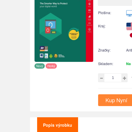
Plošina:
Kraj:
Značky:
Ant
Skladem:
Na 
Nový
Horký
Kup Nyní
Popis výrobku