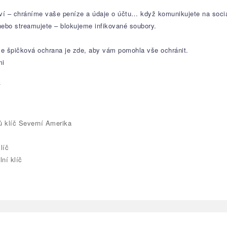
ví – chráníme vaše peníze a údaje o účtu… když komunikujete na sociá
ebo streamujete – blokujeme infikované soubory.
aše špičková ochrana je zde, aby vám pomohla vše ochránit.
mi
í
ů klíč Severní Amerika
líč
ní klíč