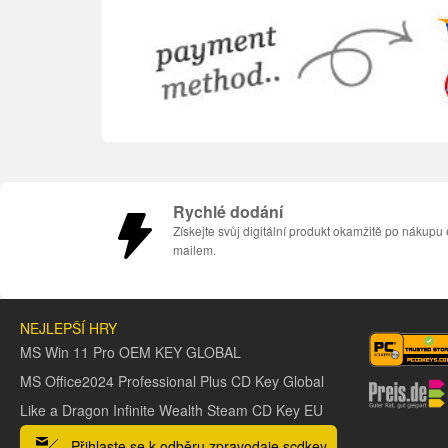
Rychlé dodání
Získejte svůj digitální produkt okamžitě po nákupu 
mailem.
NEJLEPŠÍ HRY
MS Win 11 Pro OEM KEY GLOBAL
MS Office2024 Professional Plus CD Key Global
Like a Dragon Infinite Wealth Steam CD Key EU
Přihlaste se k odběru zpravodaje scdkey