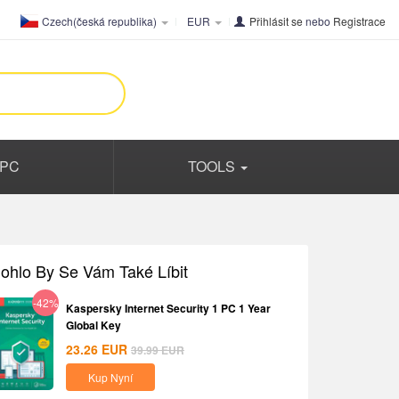
Czech(česká republika)
EUR
Přihlásit se
nebo
Registrace
PC
TOOLS
ohlo By Se Vám Také Líbit
-42%
Kaspersky Internet Security 1 PC 1 Year
Global Key
23.26
EUR
39.99
EUR
Kup Nyní