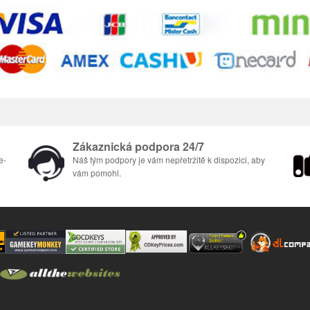
Zákaznická podpora 24/7
e-
Náš tým podpory je vám nepřetržitě k dispozici, aby
vám pomohl.