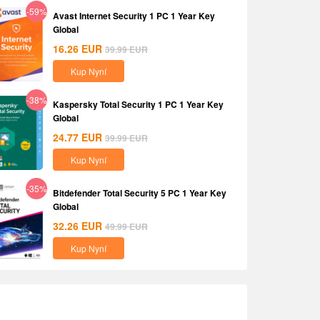
-59%
Avast Internet Security 1 PC 1 Year Key
Global
16.26
EUR
39.99
EUR
Kup Nyní
-38%
Kaspersky Total Security 1 PC 1 Year Key
Global
24.77
EUR
39.99
EUR
Kup Nyní
-35%
Bitdefender Total Security 5 PC 1 Year Key
Global
32.26
EUR
49.99
EUR
Kup Nyní