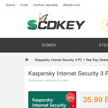
Domov
O nás
Centrum nápovědy
Žádosti o hru
DOMOV
STE
Kaspersky Internet Security 3 PC 1 Year Key Globa
Kaspersky Internet Security 3 
Global keys, welcome to order!
35.99
-28%