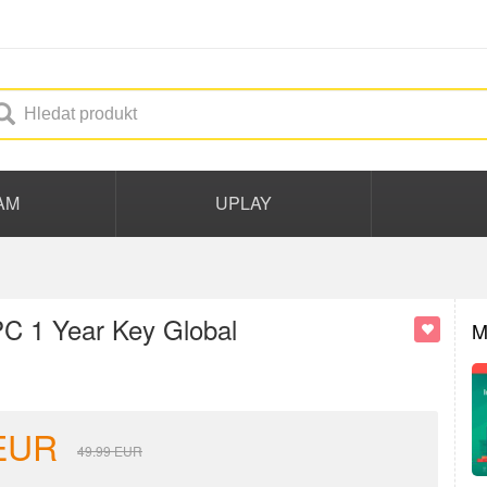
AM
UPLAY
l
PC 1 Year Key Global
M
EUR
49.99
EUR