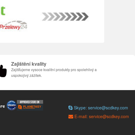
Zajištění kvality
Zajišťujeme vysoce kvalitní produkty pro spolehlivý a
uspokojivý zážitek.
Skype: service@scdkey.com
E-mail: service@scdkey.com