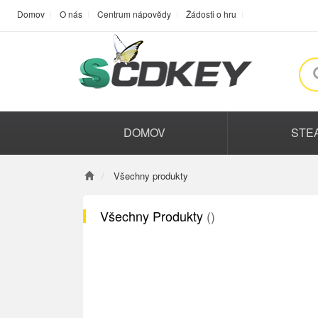
Domov
O nás
Centrum nápovědy
Žádosti o hru
DOMOV
STE
Všechny produkty
Všechny Produkty
()