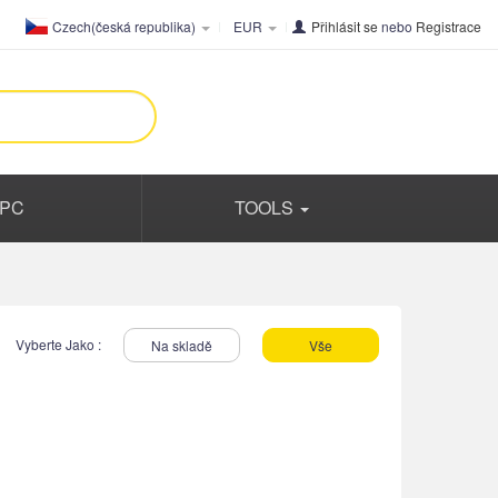
Czech(česká republika)
EUR
Přihlásit se
nebo
Registrace
PC
TOOLS
Vyberte Jako :
Na skladě
Vše