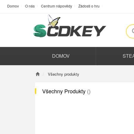
Domov
O nás
Centrum nápovědy
Žádosti o hru
DOMOV
STE
Všechny produkty
Všechny Produkty
()