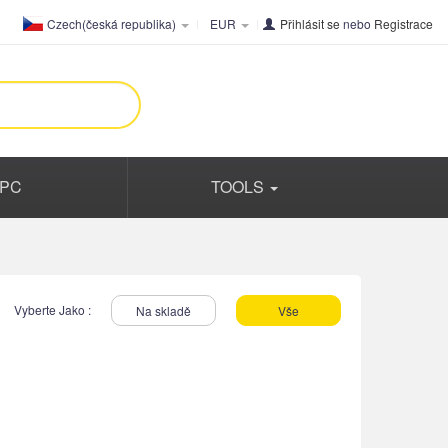
Czech(česká republika)
EUR
Přihlásit se
nebo
Registrace
PC
TOOLS
Vyberte Jako :
Na skladě
Vše