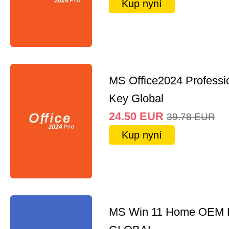
Kup nyní
MS Office2024 Professi
Key Global
24.50
EUR
39.78
EUR
Kup nyní
MS Win 11 Home OEM