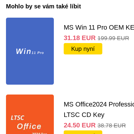
Mohlo by se vám také líbit
MS Win 11 Pro OEM K
31.18
EUR
199.99
EUR
Kup nyní
MS Office2024 Professi
LTSC CD Key
24.50
EUR
38.78
EUR