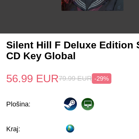
Silent Hill F Deluxe Edition
CD Key Global
56.99
EUR
79.99
EUR
-29%
Plošina:
Kraj: