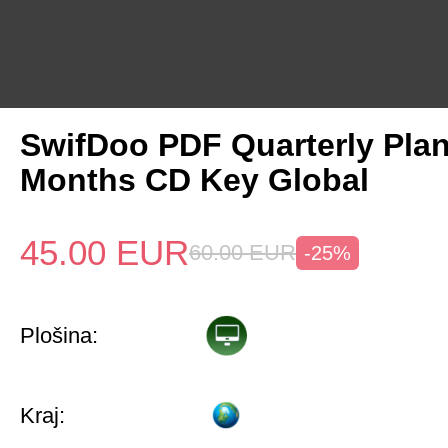
SwifDoo PDF Quarterly Pla
Months CD Key Global
45.00
EUR
60.00
EUR
-25%
Plošina:
Kraj: