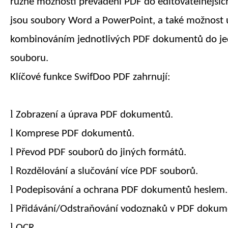
různé možnosti převádění PDF do editovatelnějšíc
jsou soubory Word a PowerPoint, a také možnost u
kombinováním jednotlivých PDF dokumentů do j
souboru.
Klíčové funkce SwifDoo PDF zahrnují:
l
Zobrazení a úprava PDF dokumentů.
l
Komprese PDF dokumentů.
l
Převod PDF souborů do jiných formátů.
l
Rozdělování a slučování více PDF souborů.
l
Podepisování a ochrana PDF dokumentů heslem.
l
Přidávání/Odstraňování vodoznaků v PDF dokum
l
OCR