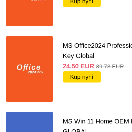
Kup nyní
MS Office2024 Professi
Key Global
24.50
EUR
39.78
EUR
Kup nyní
MS Win 11 Home OEM
GLOBAL