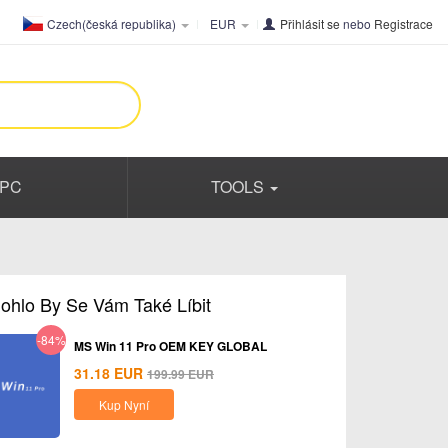
Czech(česká republika)
EUR
Přihlásit se
nebo
Registrace
PC
TOOLS
ohlo By Se Vám Také Líbit
-84%
MS Win 11 Pro OEM KEY GLOBAL
31.18
EUR
199.99
EUR
Kup Nyní