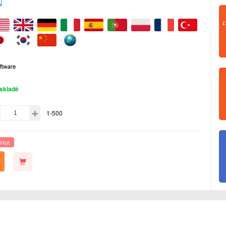
skladě
1-500
inut