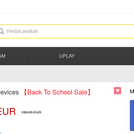
AM
UPLAY
Devices
【Back To School Sale】
M
EUR
199.00
EUR