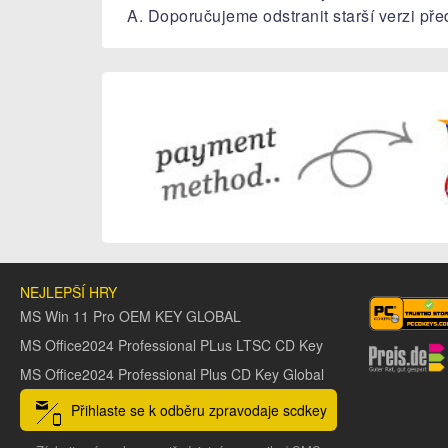
A. Doporučujeme odstranit starší verzi před
NEJLEPŠÍ HRY
MS Win 11 Pro OEM KEY GLOBAL
MS Office2024 Professional PLus LTSC CD Key
MS Office2024 Professional Plus CD Key Global
Přihlaste se k odběru zpravodaje scdkey