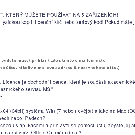
T, KTERÝ MŮŽETE POUŽÍVAT NA 5 ZAŘÍZENÍCH!
D, fyzickou kopii, licenční klíč nebo sériový kód! Pokud mát
se budete muset přihlásit
zde
s tímto e-mailem účtu
to účtu, nikoliv e-mailovou adresu & název tohoto účtu.
)
é. Licence je obchodní licence, která je součástí akademické
kaznického servisu MS?
S.
a x64 (64bit) systému Win (7 nebo novější) a také na Mac (
onech nebo iPadech?
bchodu s aplikacemi a přihlaste se pomocí účtu, abyste jej a
u starší verzi Office. Co mám dělat?