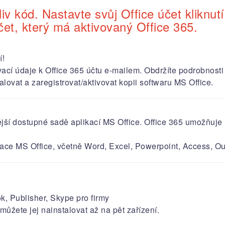
iv kód. Nastavte svůj Office účet kliknu
čet, který má aktivovaný Office 365.
í!
cí údaje k Office 365 účtu e-mailem. Obdržíte podrobnosti 
at a zaregistrovat/aktivovat kopii softwaru MS Office.​​​​​​​
vější dostupné sadě aplikací MS Office. Office 365 umožň
ikace MS Office, včetně Word, Excel, Powerpoint, Access, 
k, Publisher, Skype pro firmy
můžete jej nainstalovat až na pět zařízení.