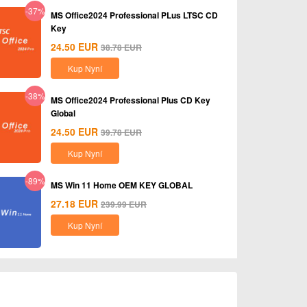
-37%
MS Office2024 Professional PLus LTSC CD
Key
24.50
EUR
38.78
EUR
Kup Nyní
-38%
MS Office2024 Professional Plus CD Key
Global
24.50
EUR
39.78
EUR
Kup Nyní
-89%
MS Win 11 Home OEM KEY GLOBAL
27.18
EUR
239.99
EUR
Kup Nyní