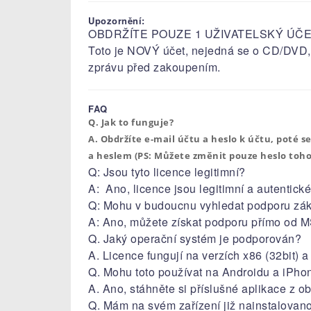
Upozornění:
OBDRŽÍTE POUZE 1 UŽIVATELSKÝ ÚČE
​​​​​Toto je NOVÝ účet, nejedná se o CD/DV
zprávu před zakoupením.​​​​​​​​​​​​​​​​​​​​
FAQ
​​​​​​​​​​​​​​​​​​​​​​​​​​Q. Jak to funguje?
A. Obdržíte e-mail účtu a heslo k účtu, poté 
a heslem (PS: Můžete změnit pouze heslo toho
Q: Jsou tyto licence legitimní?
A: Ano, licence jsou legitimní a autentick
Q: Mohu v budoucnu vyhledat podporu zá
A: Ano, můžete získat podporu přímo od M
Q. Jaký operační systém je podporován?
A. Licence fungují na verzích x86 (32bit) 
Q. Mohu toto používat na Androidu a iPh
A. Ano, stáhněte si příslušné aplikace z o
Q. Mám na svém zařízení již nainstalovano