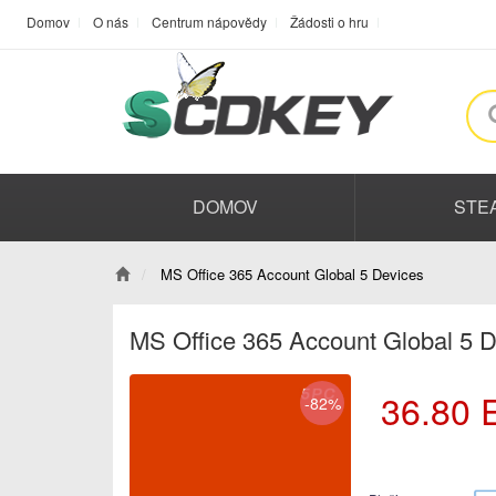
Domov
O nás
Centrum nápovědy
Žádosti o hru
DOMOV
STE
MS Office 365 Account Global 5 Devices
MS Office 365 Account Global 5 
36.80
-82%