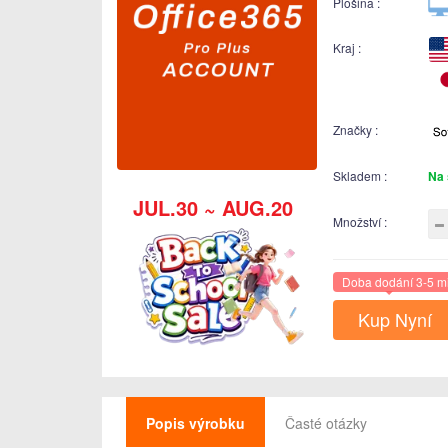
Plošina :
Kraj :
Značky :
Skladem :
Na 
JUL.30 ~ AUG.20
Množství :
Doba dodání 3-5 m
Kup Nyní
Popis výrobku
Časté otázky