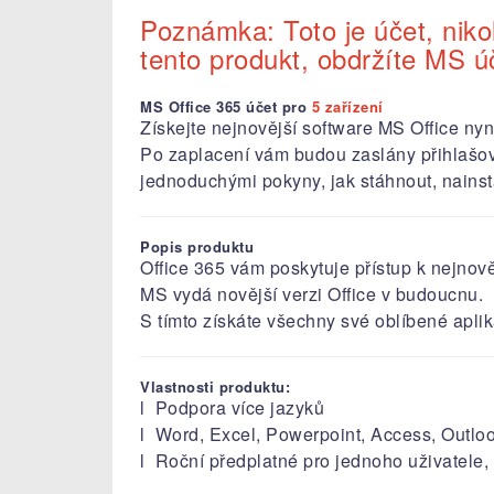
Poznámka: Toto je účet, nikol
tento produkt, obdržíte MS ú
MS Office 365 účet pro
5 zařízení
Získejte nejnovější software MS Office nyn
Po zaplacení vám budou zaslány přihlašova
jednoduchými pokyny, jak stáhnout, nainstalov
Popis produktu
Office 365 vám poskytuje přístup k nejno
MS vydá novější verzi Office v budoucnu.
S tímto získáte všechny své oblíbené apl
Vlastnosti produktu:
l Podpora více jazyků
l Word, Excel, Powerpoint, Access, Outloo
l Roční předplatné pro jednoho uživatele, 