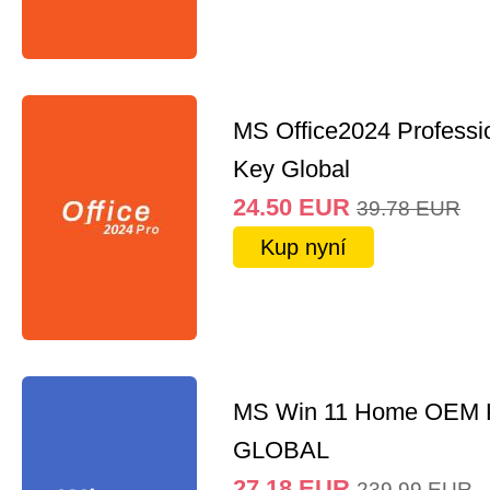
MS Office2024 Professi
Key Global
24.50
EUR
39.78
EUR
Kup nyní
MS Win 11 Home OEM
GLOBAL
27.18
EUR
239.99
EUR