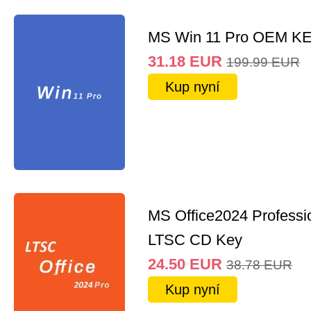
MS Win 11 Pro OEM K
31.18
EUR
199.99
EUR
Kup nyní
MS Office2024 Professi
LTSC CD Key
24.50
EUR
38.78
EUR
Kup nyní