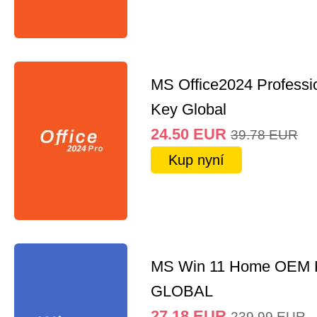
MS Office2024 Professi
Key Global
24.50
EUR
39.78
EUR
Kup nyní
MS Win 11 Home OEM
GLOBAL
27.18
EUR
239.99
EUR