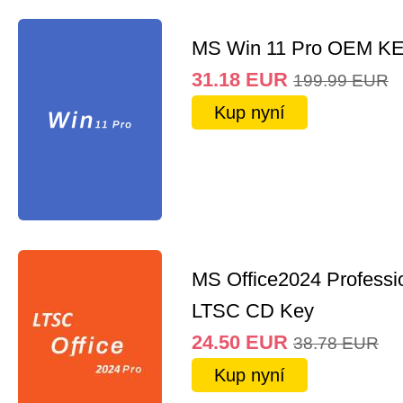
MS Win 11 Pro OEM K
31.18
EUR
199.99
EUR
Kup nyní
MS Office2024 Professi
LTSC CD Key
24.50
EUR
38.78
EUR
Kup nyní