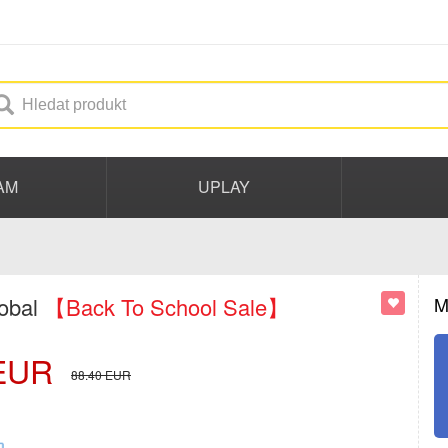
AM
UPLAY
lobal
【Back To School Sale】
M
EUR
88.40
EUR