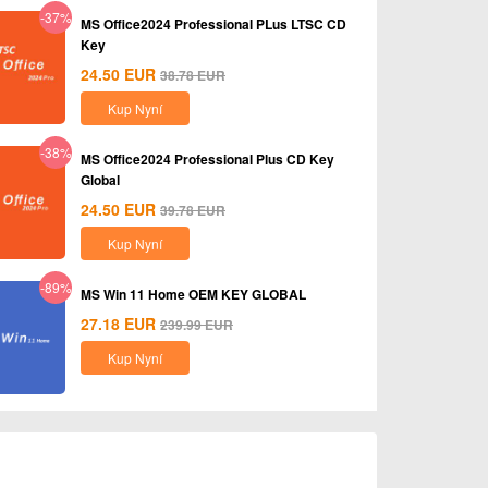
-37%
MS Office2024 Professional PLus LTSC CD
Key
24.50
EUR
38.78
EUR
Kup Nyní
-38%
MS Office2024 Professional Plus CD Key
Global
24.50
EUR
39.78
EUR
Kup Nyní
-89%
MS Win 11 Home OEM KEY GLOBAL
27.18
EUR
239.99
EUR
Kup Nyní