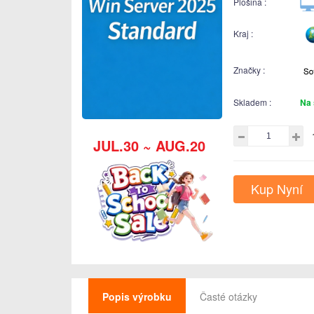
Plošina :
Kraj :
Značky :
Skladem :
Na 
JUL.30 ~ AUG.20
Kup Nyní
Popis výrobku
Časté otázky