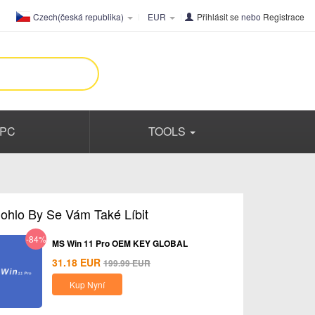
Czech(česká republika)
EUR
Přihlásit se
nebo
Registrace
PC
TOOLS
ohlo By Se Vám Také Líbit
-84%
MS Win 11 Pro OEM KEY GLOBAL
31.18
EUR
199.99
EUR
Kup Nyní