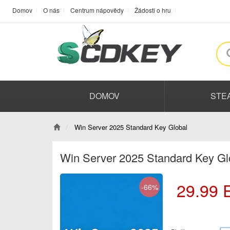
Domov
O nás
Centrum nápovědy
Žádosti o hru
DOMOV
STE
Win Server 2025 Standard Key Global
Win Server 2025 Standard Key G
29.99
-66%