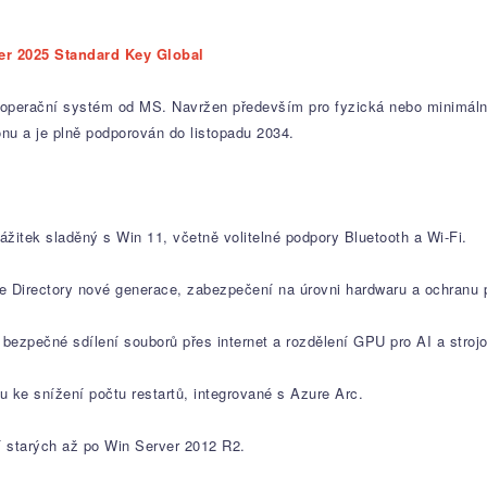
er 2025 Standard Key Global
operační systém od MS. Navržen především pro fyzická nebo minimálně 
nu a je plně podporován do listopadu 2034.
žitek sladěný s Win 11, včetně volitelné podpory Bluetooth a Wi-Fi.
 Directory nové generace, zabezpečení na úrovni hardwaru a ochranu 
bezpečné sdílení souborů přes internet a rozdělení GPU pro AI a strojo
ke snížení počtu restartů, integrované s Azure Arc.
í starých až po Win Server 2012 R2.