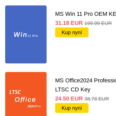
MS Win 11 Pro OEM K
31.18
EUR
199.99
EUR
Kup nyní
MS Office2024 Professi
LTSC CD Key
24.50
EUR
38.78
EUR
Kup nyní