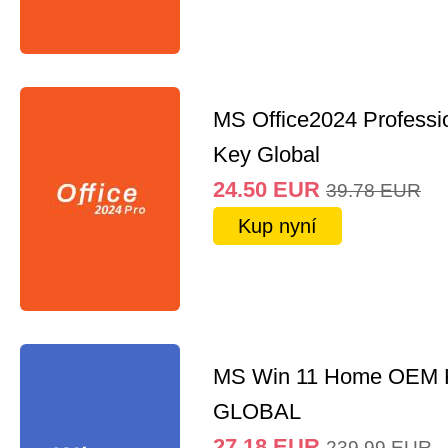
MS Office2024 Professi
Key Global
24.50
EUR
39.78
EUR
Kup nyní
MS Win 11 Home OEM
GLOBAL
27.18
EUR
239.99
EUR