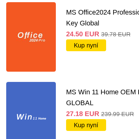
MS Office2024 Professi
Key Global
24.50
EUR
39.78
EUR
Kup nyní
MS Win 11 Home OEM
GLOBAL
27.18
EUR
239.99
EUR
Kup nyní