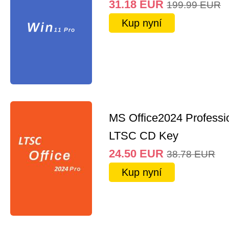
31.18
EUR
199.99
EUR
Kup nyní
MS Office2024 Professi
LTSC CD Key
24.50
EUR
38.78
EUR
Kup nyní