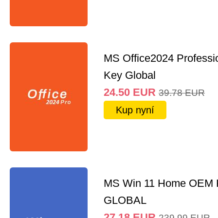
MS Office2024 Professi
Key Global
24.50
EUR
39.78
EUR
Kup nyní
MS Win 11 Home OEM
GLOBAL
27.18
EUR
239.99
EUR