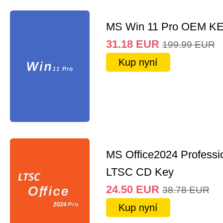
MS Win 11 Pro OEM K
31.18
EUR
199.99
EUR
Kup nyní
MS Office2024 Professi
LTSC CD Key
24.50
EUR
38.78
EUR
Kup nyní