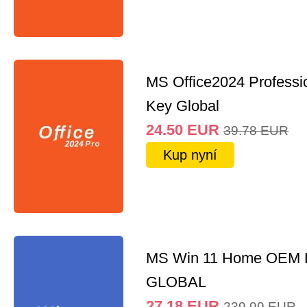
MS Office2024 Professi
Key Global
24.50
EUR
39.78
EUR
Kup nyní
MS Win 11 Home OEM
GLOBAL
27.18
EUR
239.99
EUR