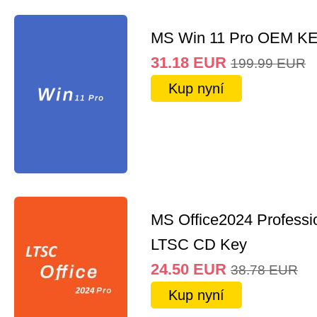
MS Win 11 Pro OEM K
31.18
EUR
199.99
EUR
Kup nyní
MS Office2024 Professi
LTSC CD Key
24.50
EUR
38.78
EUR
Kup nyní