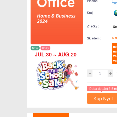
Plošina :
Kraj :
Značky :
K d
Skladem :
ne
Nový
Horký
na
JUL.30 ~ AUG.20
vá
va
Doba dodání 3-5 m
Kup Nyní