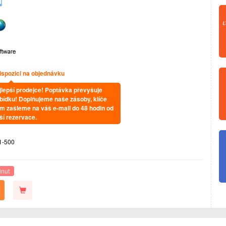
ispozici na objednávku
jlepší prodejce! Poptávka převyšuje
bídku! Doplňujeme naše zásoby, klíče
m zašleme na váš e-mail do 48 hodin od
ší rezervace.
1-500
inut