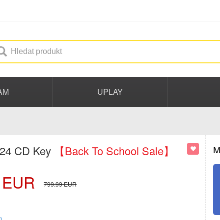
AM
UPLAY
024 CD Key
【Back To School Sale】
M
EUR
799.99
EUR