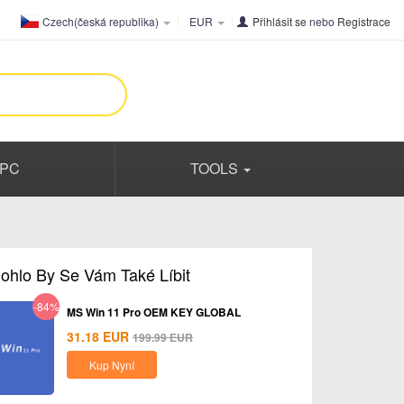
Czech(česká republika)
EUR
Přihlásit se
nebo
Registrace
PC
TOOLS
ohlo By Se Vám Také Líbit
-84%
MS Win 11 Pro OEM KEY GLOBAL
31.18
EUR
199.99
EUR
Kup Nyní