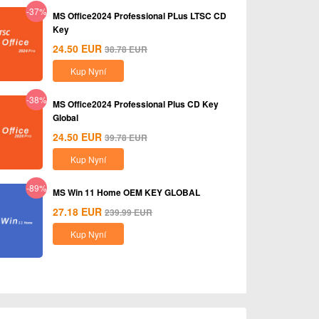
-37%
MS Office2024 Professional PLus LTSC CD
Key
24.50
EUR
38.78
EUR
Kup Nyní
-38%
MS Office2024 Professional Plus CD Key
Global
24.50
EUR
39.78
EUR
Kup Nyní
-89%
MS Win 11 Home OEM KEY GLOBAL
27.18
EUR
239.99
EUR
Kup Nyní