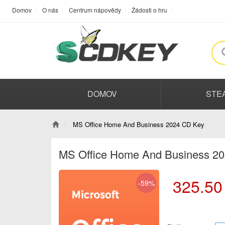
Domov
O nás
Centrum nápovědy
Žádosti o hru
DOMOV
STE
MS Office Home And Business 2024 CD Key
MS Office Home And Business 2
325.50
-59%