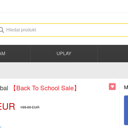
AM
UPLAY
obal
【Back To School Sale】
M
EUR
199.00
EUR