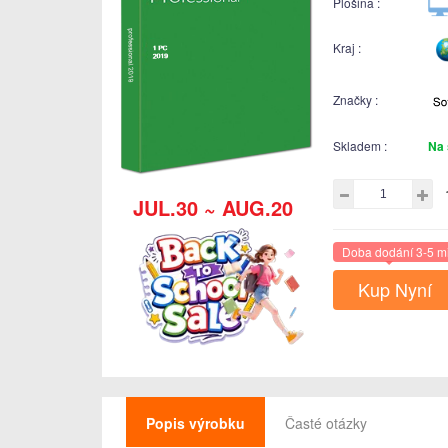
Plošina :
Kraj :
Značky :
Skladem :
Na 
JUL.30 ~ AUG.20
Doba dodání 3-5 m
Kup Nyní
Popis výrobku
Časté otázky