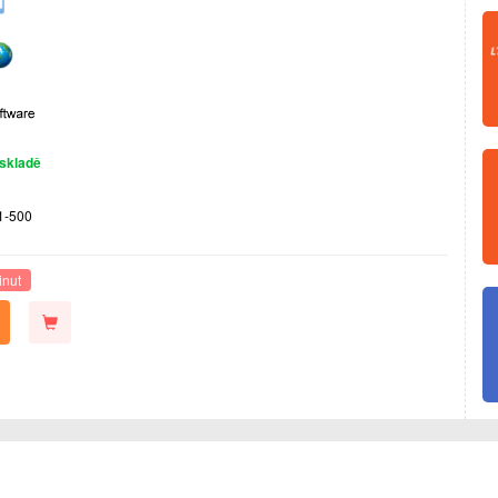
skladě
1-500
inut