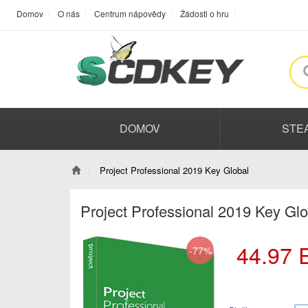
Domov
O nás
Centrum nápovědy
Žádosti o hru
DOMOV
STE
Project Professional 2019 Key Global
Project Professional 2019 Key Gl
44.97
-77%