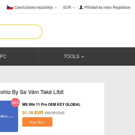
Czech(česká republika)
EUR
Přihlásit se
nebo
Registrace
PC
TOOLS
ohlo By Se Vám Také Líbit
-84%
MS Win 11 Pro OEM KEY GLOBAL
31.18
EUR
199.99
EUR
Kup Nyní