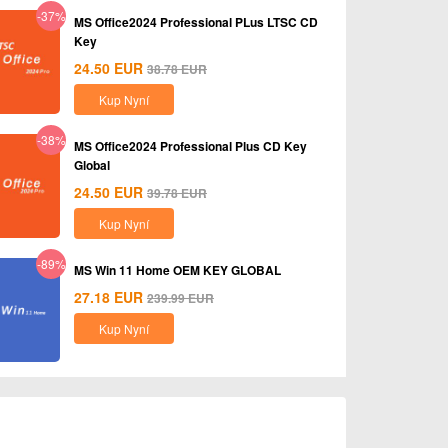
-37%
MS Office2024 Professional PLus LTSC CD
Key
24.50
EUR
38.78
EUR
Kup Nyní
-38%
MS Office2024 Professional Plus CD Key
Global
24.50
EUR
39.78
EUR
Kup Nyní
-89%
MS Win 11 Home OEM KEY GLOBAL
27.18
EUR
239.99
EUR
Kup Nyní