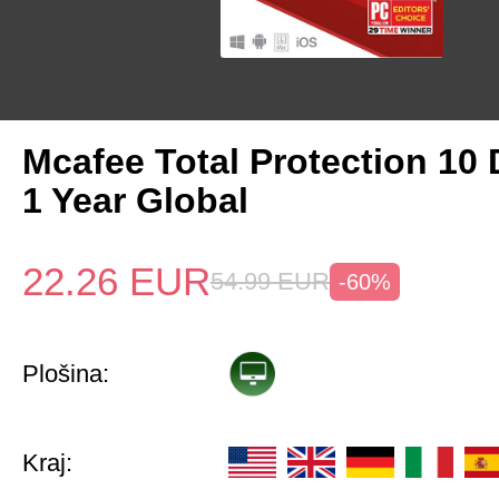
Mcafee Total Protection 10
1 Year Global
22.26
EUR
54.99
EUR
-60%
Plošina:
Kraj: