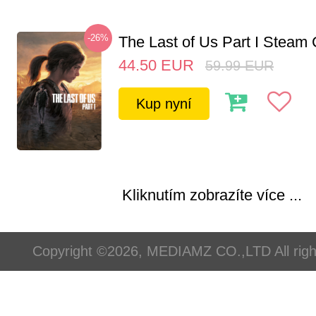
-26%
The Last of Us Part I Stea
44.50
EUR
59.99
EUR
Kup nyní
Kliknutím zobrazíte více ...
Copyright ©2026, MEDIAMZ CO.,LTD All righ