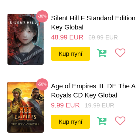
-30%
Silent Hill F Standard Editi
Key Global
48.99
EUR
69.99
EUR
Kup nyní
-50%
Age of Empires III: DE The A
Royals CD Key Global
9.99
EUR
19.99
EUR
Kup nyní