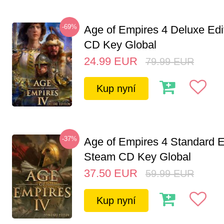
-69%
Age of Empires 4 Deluxe Edi
CD Key Global
24.99
EUR
79.99
EUR
Kup nyní
-37%
Age of Empires 4 Standard E
Steam CD Key Global
37.50
EUR
59.99
EUR
Kup nyní