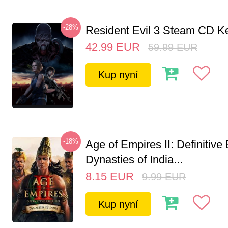
-28%
Resident Evil 3 Steam CD K
42.99
EUR
59.99
EUR
Kup nyní
-18%
Age of Empires II: Definitive 
Dynasties of India...
8.15
EUR
9.99
EUR
Kup nyní