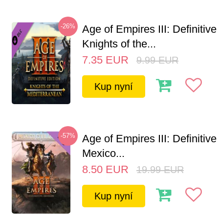
-26%
Age of Empires III: Definitive
Knights of the...
7.35
EUR
9.99
EUR
Kup nyní
-57%
Age of Empires III: Definitive
Mexico...
8.50
EUR
19.99
EUR
Kup nyní