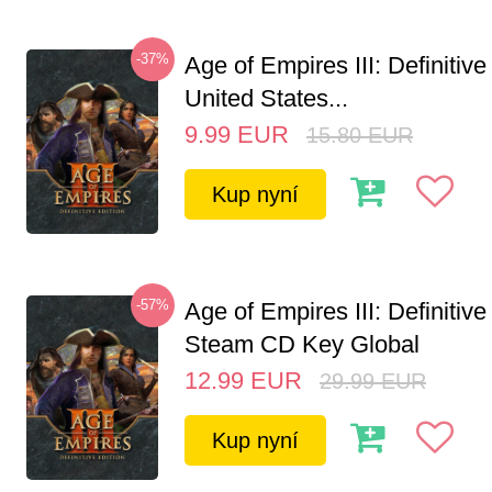
-37%
Age of Empires III: Definitive
United States...
9.99
EUR
15.80
EUR
Kup nyní
-57%
Age of Empires III: Definitive
Steam CD Key Global
12.99
EUR
29.99
EUR
Kup nyní