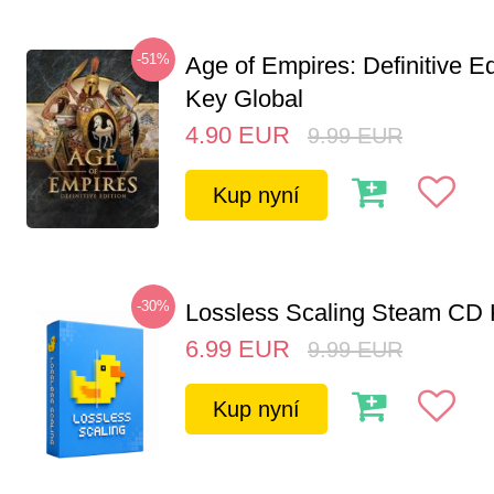
-51%
Age of Empires: Definitive E
Key Global
4.90
EUR
9.99
EUR
Kup nyní
-30%
Lossless Scaling Steam CD 
6.99
EUR
9.99
EUR
Kup nyní