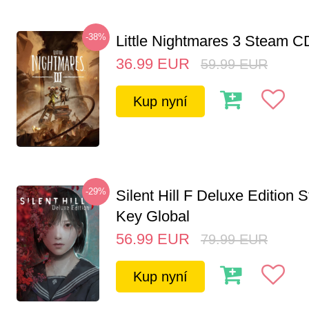
-38%
Little Nightmares 3 Steam 
36.99
EUR
59.99
EUR
Kup nyní
-29%
Silent Hill F Deluxe Edition
Key Global
56.99
EUR
79.99
EUR
Kup nyní